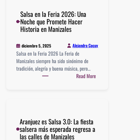
amor
Salsa en la Feria 2026: Una
llega
Noche que Promete Hacer
para
Historia en Manizales
celebrar
el
aniversario
Alejandro Cocuy
diciembre 5, 2025
de
Salsa en la Feria 2026 La Feria de
la
Manizales siempre ha sido sinónimo de
Comunidad
tradición, alegría y buena música, pero…
Salsera
:
Read More
Salsa
en
la
Feria
2026:
Aranjuez es Salsa 3.0: La fiesta
Una
salsera más esperada regresa a
Noche
las calles de Manizales
que