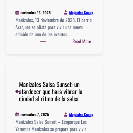
Promete
Hacer
Alejandro Cocuy
noviembre 13, 2025
Historia
Manizales, 13 Noviembre de 2025. El barrio
en
Aranjuez se alista para vivir una nueva
Manizales
edición de uno de los eventos…
:
Read More
Aranjuez
es
Salsa
3.0:
La
Manizales Salsa Sunset: un
fiesta
atardecer que hará vibrar la
salsera
ciudad al ritmo de la salsa
más
esperada
regresa
Alejandro Cocuy
noviembre 7, 2025
a
Manizales Salsa Sunset – Ecoparque Los
las
Yarumos Manizales se prepara para vivir