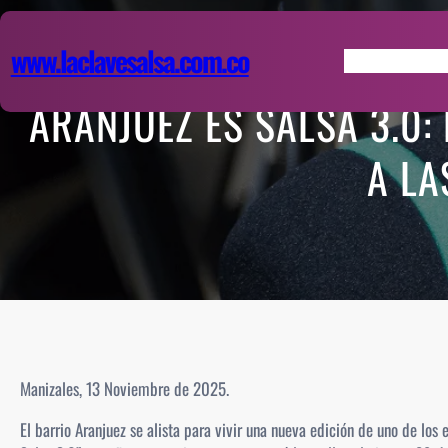
Saltar
al
www.laclavesalsa.com.co
contenido
Inicio
ARANJUEZ ES SALSA 3.0:
A LA
Manizales, 13 Noviembre de 2025.
El barrio Aranjuez se alista para vivir una nueva edición de uno de los