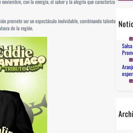
e noviembre, con la energía, el sabor y la alegría que caracteriza
r
c
h
dición promete ser un espectáculo inolvidable, combinando talento
Noti
Alcob
lsera de la región.
el an
Salsa
Prome
Aranj
esper
Arch
ma
di