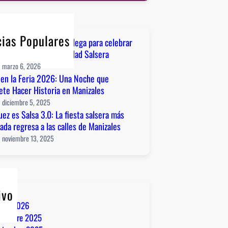
cias Populares
iza: La salsa del amor llega para celebrar
iversario de la Comunidad Salsera
marzo 6, 2026
 en la Feria 2026: Una Noche que
te Hacer Historia en Manizales
diciembre 5, 2025
uez es Salsa 3.0: La fiesta salsera más
ada regresa a las calles de Manizales
noviembre 13, 2025
ivo
rzo 2026
ciembre 2025