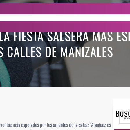
Noticias De La Salsa
Pro
 LA FIESTA SALSERA MÁS E
S CALLES DE MANIZALES
BUS
S
e
 eventos más esperados por los amantes de la salsa: “Aranjuez es
a