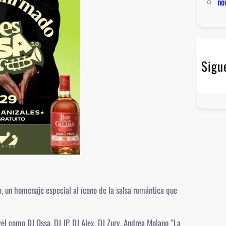
no
Sigu
o, un homenaje especial al ícono de la salsa romántica que
vel como DJ Ossa, DJ JP, DJ Alex, DJ Zury, Andrea Molano “La